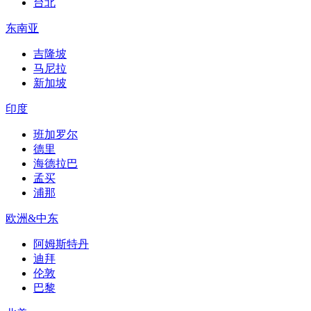
台北
东南亚
吉隆坡
马尼拉
新加坡
印度
班加罗尔
德里
海德拉巴
孟买
浦那
欧洲&中东
阿姆斯特丹
迪拜
伦敦
巴黎