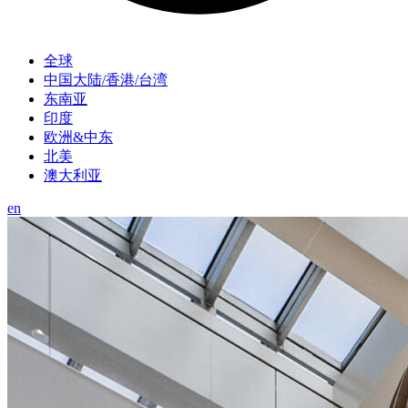
全球
中国大陆/香港/台湾
东南亚
印度
欧洲&中东
北美
澳大利亚
en