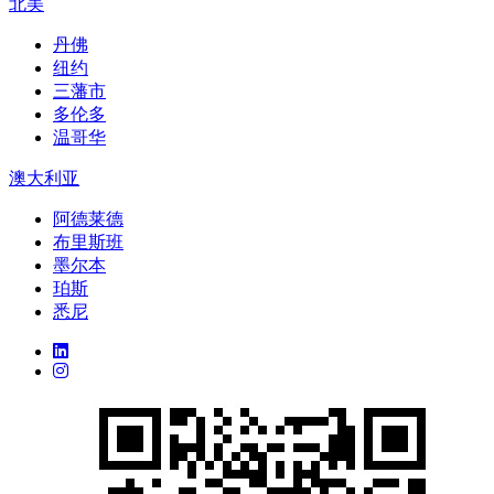
北美
丹佛
纽约
三藩市
多伦多
温哥华
澳大利亚
阿德莱德
布里斯班
墨尔本
珀斯
悉尼