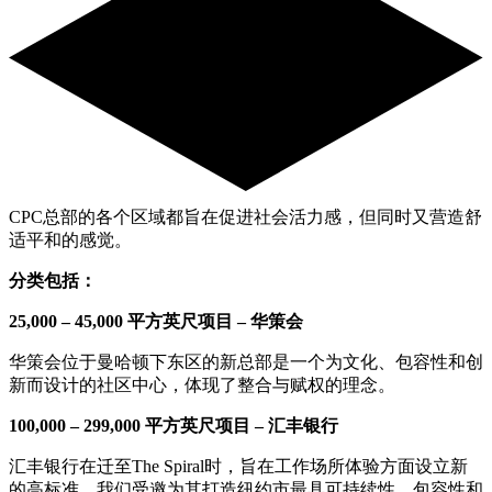
CPC总部的各个区域都旨在促进社会活力感，但同时又营造舒
适平和的感觉。
分
类
包括：
25,000 – 45,000
平方英尺
项
目
–
华
策会
华策会位于曼哈顿下东区的新总部是一个为文化、包容性和创
新而设计的社区中心，体现了整合与赋权的理念。
100,000 – 299,000
平方英尺
项
目
–
汇
丰
银
行
汇丰银行在迁至The Spiral时，旨在工作场所体验方面设立新
的高标准。我们受邀为其打造纽约市最具可持续性、包容性和