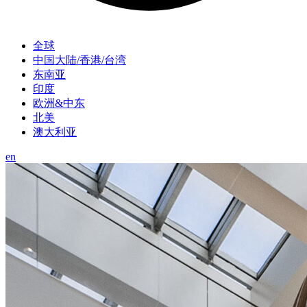
全球
中国大陆/香港/台湾
东南亚
印度
欧洲&中东
北美
澳大利亚
en