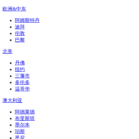
欧洲&中东
阿姆斯特丹
迪拜
伦敦
巴黎
北美
丹佛
纽约
三藩市
多伦多
温哥华
澳大利亚
阿德莱德
布里斯班
墨尔本
珀斯
悉尼