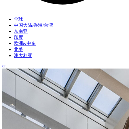
全球
中国大陆/香港/台湾
东南亚
印度
欧洲&中东
北美
澳大利亚
en