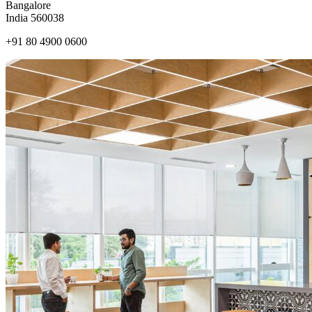
Bangalore
India 560038
+91 80 4900 0600