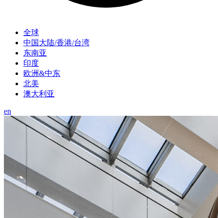
全球
中国大陆/香港/台湾
东南亚
印度
欧洲&中东
北美
澳大利亚
en