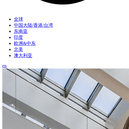
全球
中国大陆/香港/台湾
东南亚
印度
欧洲&中东
北美
澳大利亚
en