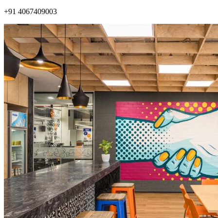
+91 4067409003