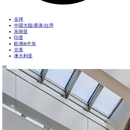
全球
中国大陆/香港/台湾
东南亚
印度
欧洲&中东
北美
澳大利亚
en