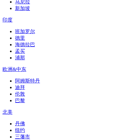
马尼拉
新加坡
印度
班加罗尔
德里
海德拉巴
孟买
浦那
欧洲&中东
阿姆斯特丹
迪拜
伦敦
巴黎
北美
丹佛
纽约
三藩市