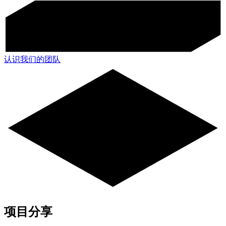
认识我们的团队
项目分享