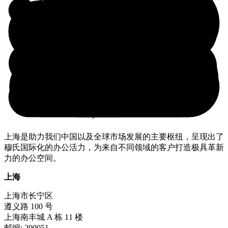
上海是助力我们中国以及全球市场发展的主要枢纽，呈现出了
穆氏国际化的办公活力，为来自不同领域的客户打造极具革新
力的办公空间。
上海
上海市长宁区
遵义路 100 号
上海南丰城 A 栋 11 楼
邮编: 200051