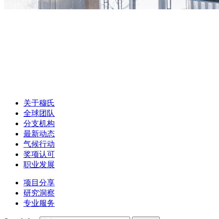
关于穆氏
全球团队
分支机构
最新动态
气候行动
奖项认可
职业发展
项目分享
研究洞察
专业服务