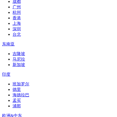
成都
广州
杭州
香港
上海
深圳
台北
东南亚
吉隆坡
马尼拉
新加坡
印度
班加罗尔
德里
海德拉巴
孟买
浦那
欧洲&中东