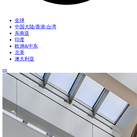
全球
中国大陆/香港/台湾
东南亚
印度
欧洲&中东
北美
澳大利亚
en