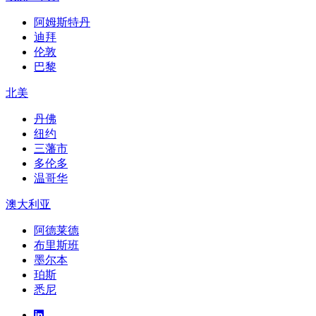
阿姆斯特丹
迪拜
伦敦
巴黎
北美
丹佛
纽约
三藩市
多伦多
温哥华
澳大利亚
阿德莱德
布里斯班
墨尔本
珀斯
悉尼