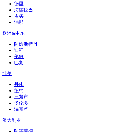
德里
海德拉巴
孟买
浦那
欧洲&中东
阿姆斯特丹
迪拜
伦敦
巴黎
北美
丹佛
纽约
三藩市
多伦多
温哥华
澳大利亚
阿德莱德