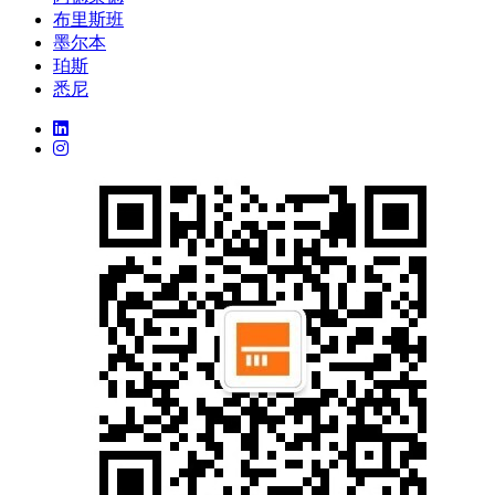
布里斯班
墨尔本
珀斯
悉尼