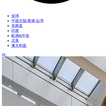
全球
中国大陆/香港/台湾
东南亚
印度
欧洲&中东
北美
澳大利亚
en