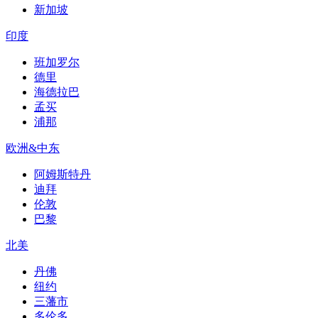
新加坡
印度
班加罗尔
德里
海德拉巴
孟买
浦那
欧洲&中东
阿姆斯特丹
迪拜
伦敦
巴黎
北美
丹佛
纽约
三藩市
多伦多