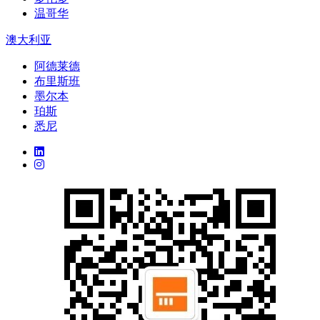
温哥华
澳大利亚
阿德莱德
布里斯班
墨尔本
珀斯
悉尼