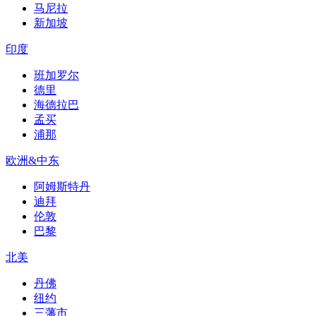
马尼拉
新加坡
印度
班加罗尔
德里
海德拉巴
孟买
浦那
欧洲&中东
阿姆斯特丹
迪拜
伦敦
巴黎
北美
丹佛
纽约
三藩市