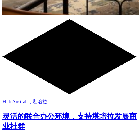
Hub Australia, 堪培拉
灵活的联合办公环境，支持堪培拉发展商
业社群