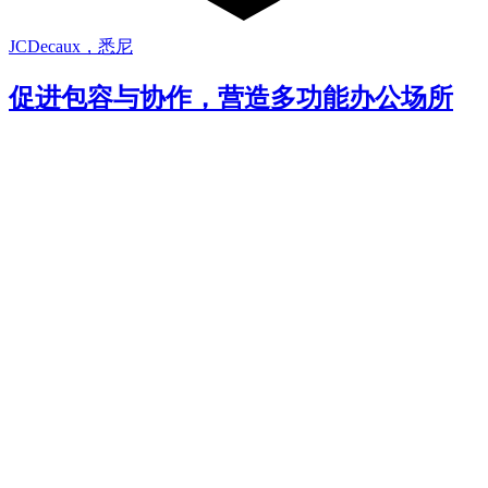
JCDecaux，悉尼
促进包容与协作，营造多功能办公场所