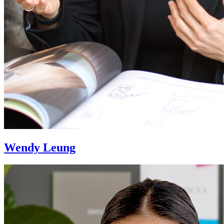
Wendy Leung