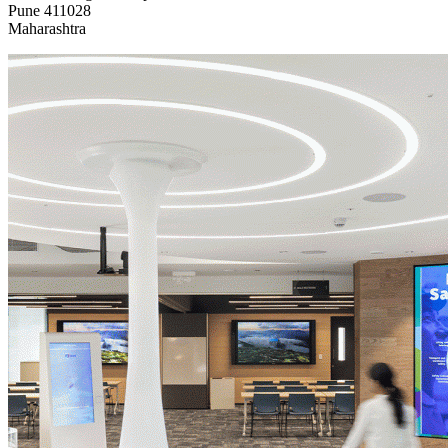
Pune 411028
Maharashtra