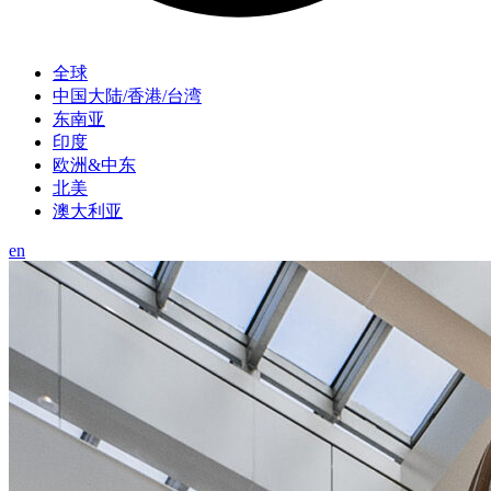
全球
中国大陆/香港/台湾
东南亚
印度
欧洲&中东
北美
澳大利亚
en