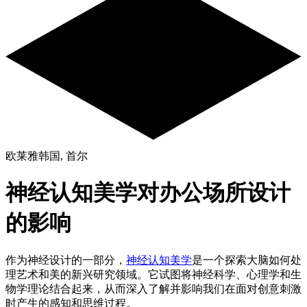
欧莱雅韩国, 首尔
神经认知美学对办公场所设计
的影响
作为神经设计的一部分，
神经认知美学
是一个探索大脑如何处
理艺术和美的新兴研究领域。它试图将神经科学、心理学和生
物学理论结合起来，从而深入了解并影响我们在面对创意刺激
时产生的感知和思维过程。