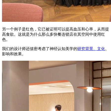
另一个例子是红色，它已被证明可以提高血压和心率，从而提
高食欲。这就是为什么那么多快餐连锁店在其空间中使用红
色。
我们的设计师还缜密考虑了神经认知美学的
研究
背景、文化
、
影响和效果。