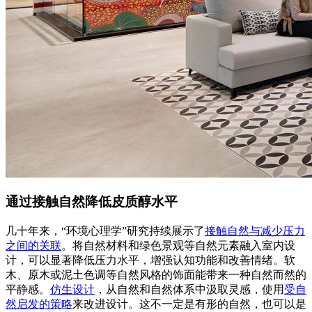
通过接触自然降低皮质醇水平
几十年来，“环境心理学”研究持续展示了
接触自然与减少压力
之间的关联
。将自然材料和绿色景观等自然元素融入室内设
计，可以显著降低压力水平，增强认知功能和改善情绪。软
木、原木或泥土色调等自然风格的饰面能带来一种自然而然的
平静感。
仿生设计
，从自然和自然体系中汲取灵感，使用
受自
然启发的策略
来改进设计。这不一定是有形的自然，也可以是