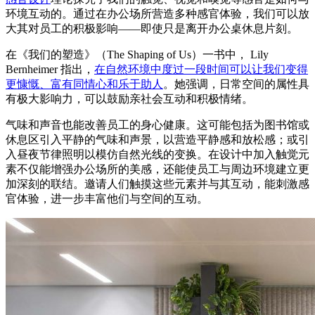
环境互动的。通过在办公场所营造多种感官体验，我们可以放
大其对员工的积极影响——即使只是离开办公桌休息片刻。
在《我们的塑造》（The Shaping of Us）一书中， Lily
Bernheimer 指出，
在自然环境中度过一段时间可以让我们变得
更慷慨、富有同情心和乐于助人
。她强调，日常空间的属性具
有极大影响力，可以鼓励亲社会互动和积极情绪。
气味和声音也能改善员工的身心健康。这可能包括为图书馆或
休息区引入平静的气味和声景，以营造平静感和放松感；或引
入昼夜节律照明以模仿自然光线的变换。在设计中加入触觉元
素不仅能增强办公场所的美感，还能使员工与周边环境建立更
加深刻的联结。邀请人们触摸这些元素并与其互动，能刺激感
官体验，进一步丰富他们与空间的互动。