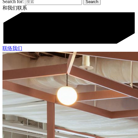
Search for:
和我们联系
联络我们