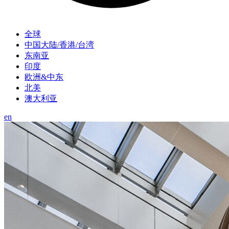
全球
中国大陆/香港/台湾
东南亚
印度
欧洲&中东
北美
澳大利亚
en