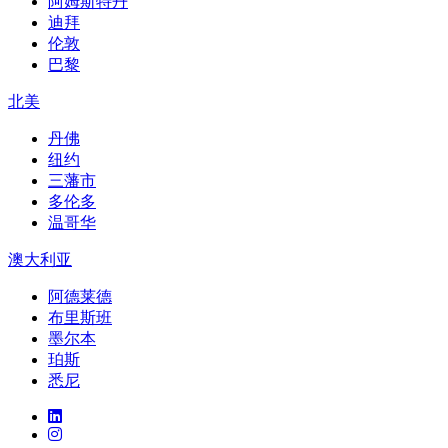
阿姆斯特丹
迪拜
伦敦
巴黎
北美
丹佛
纽约
三藩市
多伦多
温哥华
澳大利亚
阿德莱德
布里斯班
墨尔本
珀斯
悉尼