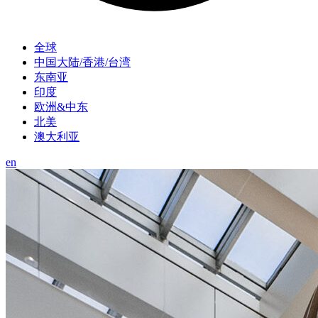
全球
中国大陆/香港/台湾
东南亚
印度
欧洲&中东
北美
澳大利亚
en