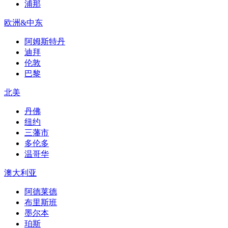
浦那
欧洲&中东
阿姆斯特丹
迪拜
伦敦
巴黎
北美
丹佛
纽约
三藩市
多伦多
温哥华
澳大利亚
阿德莱德
布里斯班
墨尔本
珀斯