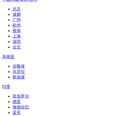
北京
成都
广州
杭州
香港
上海
深圳
台北
东南亚
吉隆坡
马尼拉
新加坡
印度
班加罗尔
德里
海德拉巴
孟买