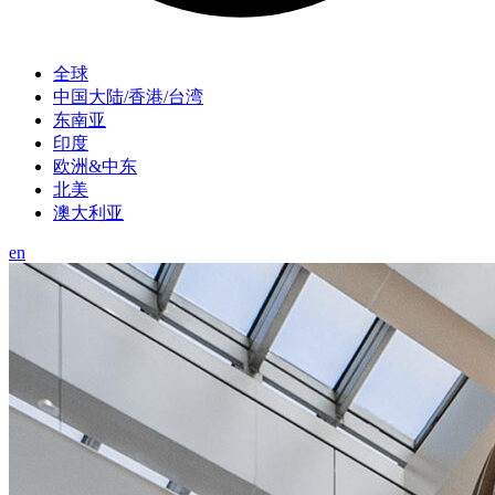
全球
中国大陆/香港/台湾
东南亚
印度
欧洲&中东
北美
澳大利亚
en