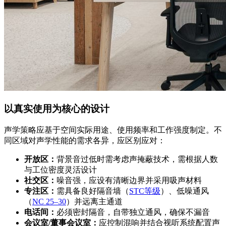
以真实使用为核心的设计
声学策略应基于空间实际用途、使用频率和工作强度制定。不
同区域对声学性能的需求各异，应区别应对：
开放区：
背景音过低时需考虑声掩蔽技术，需根据人数
与工位密度灵活设计
社交区：
噪音强，应设有清晰边界并采用吸声材料
专注区：
需具备良好隔音墙（
STC等级
）、低噪通风
（
NC 25–30
）并远离主通道
电话间：
必须密封隔音，自带独立通风，确保不漏音
会议室/董事会议室：
应控制混响并结合视听系统配置声