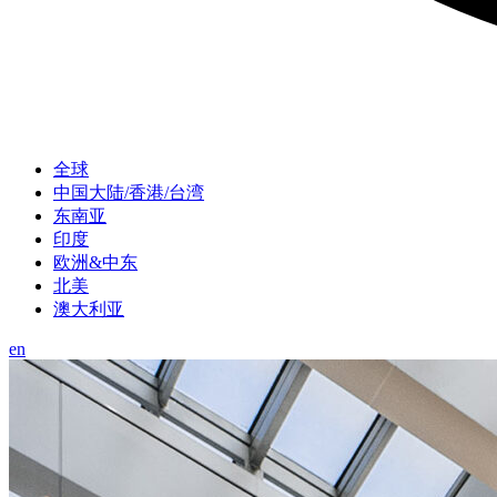
全球
中国大陆/香港/台湾
东南亚
印度
欧洲&中东
北美
澳大利亚
en