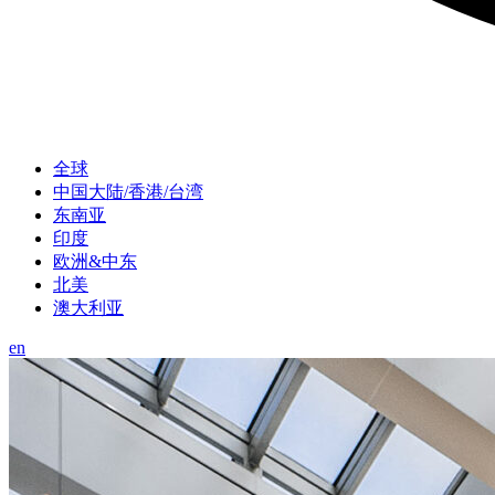
全球
中国大陆/香港/台湾
东南亚
印度
欧洲&中东
北美
澳大利亚
en