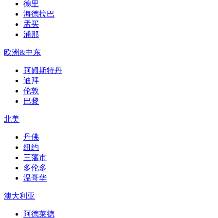
德里
海德拉巴
孟买
浦那
欧洲&中东
阿姆斯特丹
迪拜
伦敦
巴黎
北美
丹佛
纽约
三藩市
多伦多
温哥华
澳大利亚
阿德莱德