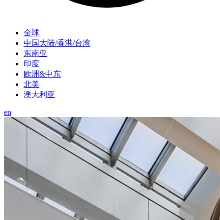
全球
中国大陆/香港/台湾
东南亚
印度
欧洲&中东
北美
澳大利亚
en