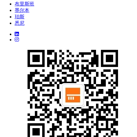
布里斯班
墨尔本
珀斯
悉尼