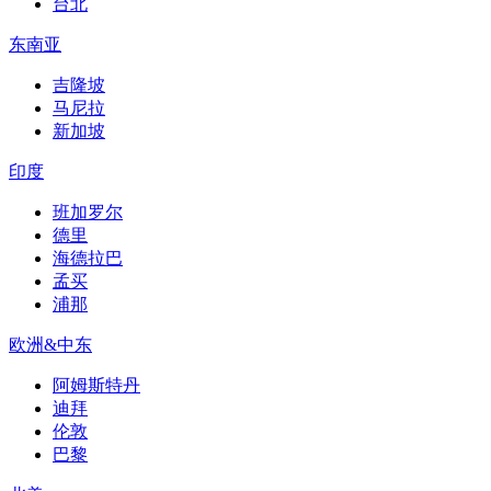
台北
东南亚
吉隆坡
马尼拉
新加坡
印度
班加罗尔
德里
海德拉巴
孟买
浦那
欧洲&中东
阿姆斯特丹
迪拜
伦敦
巴黎