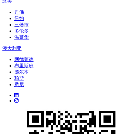
北美
丹佛
纽约
三藩市
多伦多
温哥华
澳大利亚
阿德莱德
布里斯班
墨尔本
珀斯
悉尼