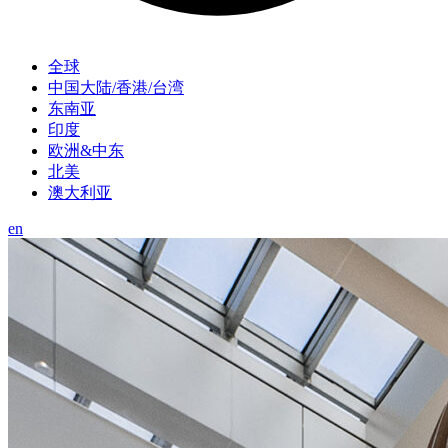
全球
中国大陆/香港/台湾
东南亚
印度
欧洲&中东
北美
澳大利亚
en