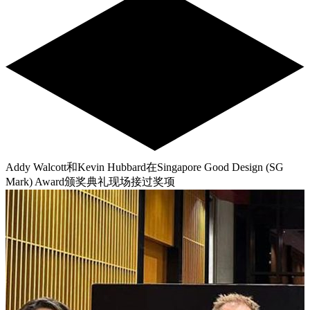
Addy Walcott和Kevin Hubbard在Singapore Good Design (SG
Mark) Award颁奖典礼现场接过奖项