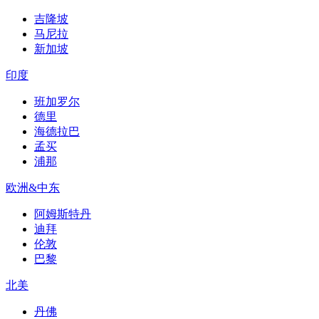
吉隆坡
马尼拉
新加坡
印度
班加罗尔
德里
海德拉巴
孟买
浦那
欧洲&中东
阿姆斯特丹
迪拜
伦敦
巴黎
北美
丹佛