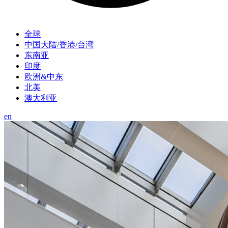
全球
中国大陆/香港/台湾
东南亚
印度
欧洲&中东
北美
澳大利亚
en