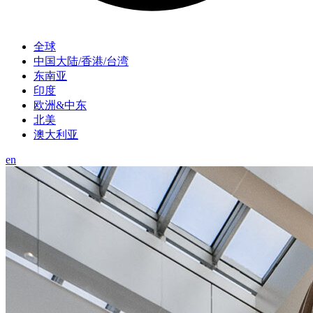
全球
中国大陆/香港/台湾
东南亚
印度
欧洲&中东
北美
澳大利亚
en