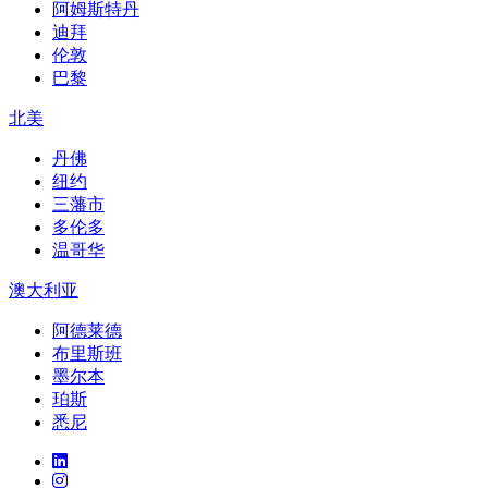
阿姆斯特丹
迪拜
伦敦
巴黎
北美
丹佛
纽约
三藩市
多伦多
温哥华
澳大利亚
阿德莱德
布里斯班
墨尔本
珀斯
悉尼