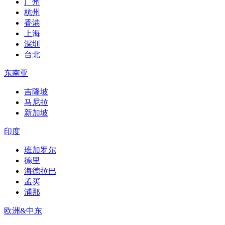
广州
杭州
香港
上海
深圳
台北
东南亚
吉隆坡
马尼拉
新加坡
印度
班加罗尔
德里
海德拉巴
孟买
浦那
欧洲&中东