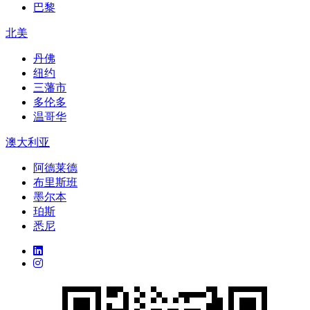
巴黎
北美
丹佛
纽约
三藩市
多伦多
温哥华
澳大利亚
阿德莱德
布里斯班
墨尔本
珀斯
悉尼