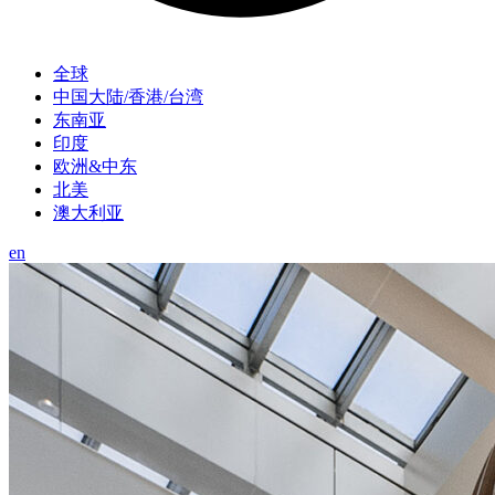
全球
中国大陆/香港/台湾
东南亚
印度
欧洲&中东
北美
澳大利亚
en