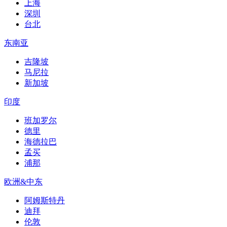
上海
深圳
台北
东南亚
吉隆坡
马尼拉
新加坡
印度
班加罗尔
德里
海德拉巴
孟买
浦那
欧洲&中东
阿姆斯特丹
迪拜
伦敦