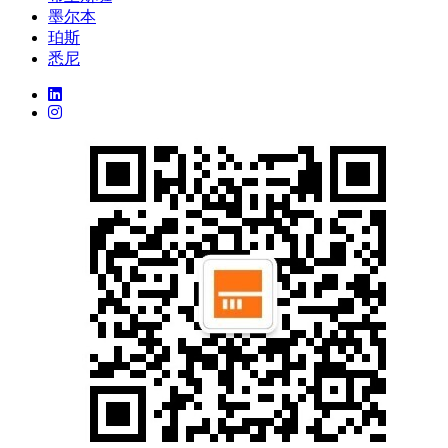
墨尔本
珀斯
悉尼