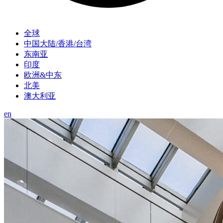
全球
中国大陆/香港/台湾
东南亚
印度
欧洲&中东
北美
澳大利亚
en