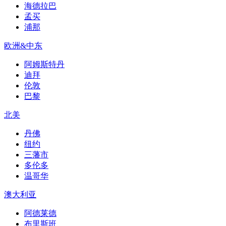
海德拉巴
孟买
浦那
欧洲&中东
阿姆斯特丹
迪拜
伦敦
巴黎
北美
丹佛
纽约
三藩市
多伦多
温哥华
澳大利亚
阿德莱德
布里斯班