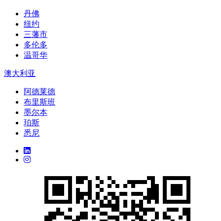
丹佛
纽约
三藩市
多伦多
温哥华
澳大利亚
阿德莱德
布里斯班
墨尔本
珀斯
悉尼