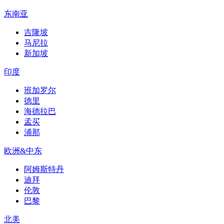
东南亚
吉隆坡
马尼拉
新加坡
印度
班加罗尔
德里
海德拉巴
孟买
浦那
欧洲&中东
阿姆斯特丹
迪拜
伦敦
巴黎
北美