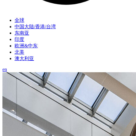
全球
中国大陆/香港/台湾
东南亚
印度
欧洲&中东
北美
澳大利亚
en