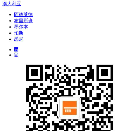
澳大利亚
阿德莱德
布里斯班
墨尔本
珀斯
悉尼