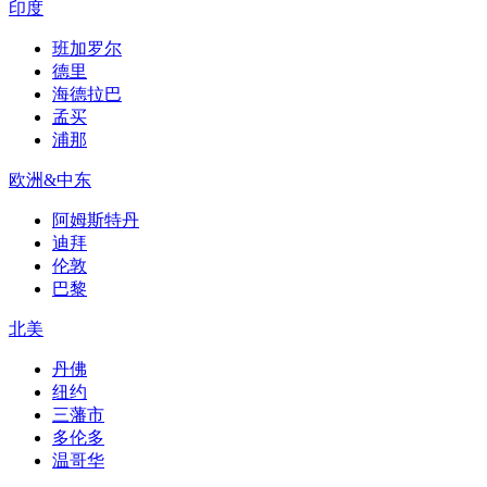
印度
班加罗尔
德里
海德拉巴
孟买
浦那
欧洲&中东
阿姆斯特丹
迪拜
伦敦
巴黎
北美
丹佛
纽约
三藩市
多伦多
温哥华