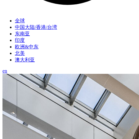
全球
中国大陆/香港/台湾
东南亚
印度
欧洲&中东
北美
澳大利亚
en