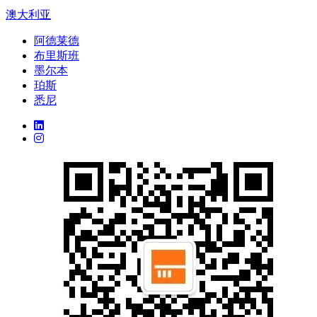
澳大利亚
阿德莱德
布里斯班
墨尔本
珀斯
悉尼