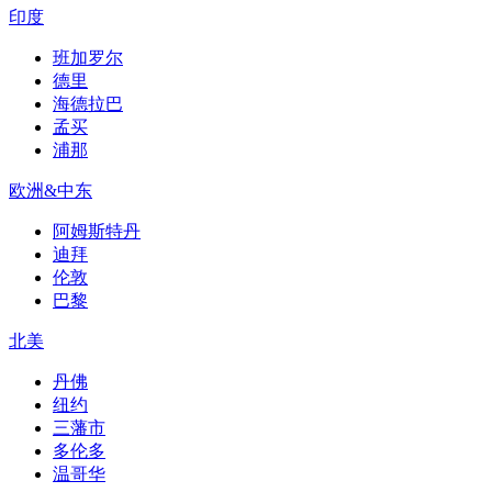
印度
班加罗尔
德里
海德拉巴
孟买
浦那
欧洲&中东
阿姆斯特丹
迪拜
伦敦
巴黎
北美
丹佛
纽约
三藩市
多伦多
温哥华