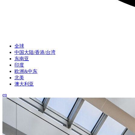
全球
中国大陆/香港/台湾
东南亚
印度
欧洲&中东
北美
澳大利亚
en