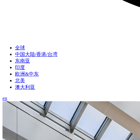
全球
中国大陆/香港/台湾
东南亚
印度
欧洲&中东
北美
澳大利亚
en