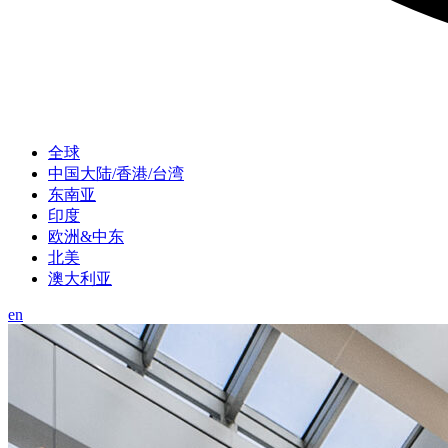
全球
中国大陆/香港/台湾
东南亚
印度
欧洲&中东
北美
澳大利亚
en