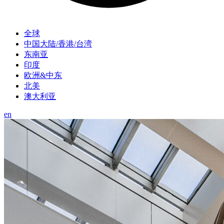
全球
中国大陆/香港/台湾
东南亚
印度
欧洲&中东
北美
澳大利亚
en