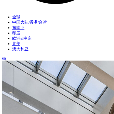
全球
中国大陆/香港/台湾
东南亚
印度
欧洲&中东
北美
澳大利亚
en