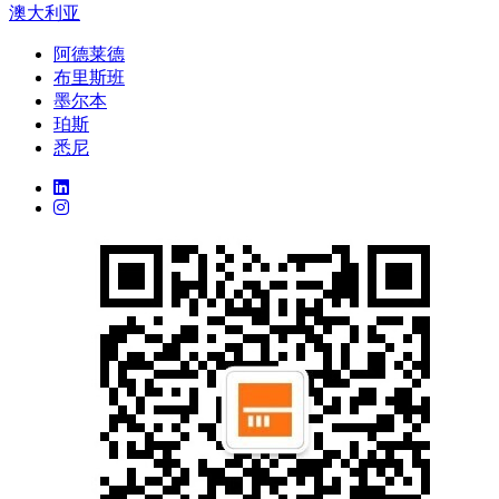
澳大利亚
阿德莱德
布里斯班
墨尔本
珀斯
悉尼