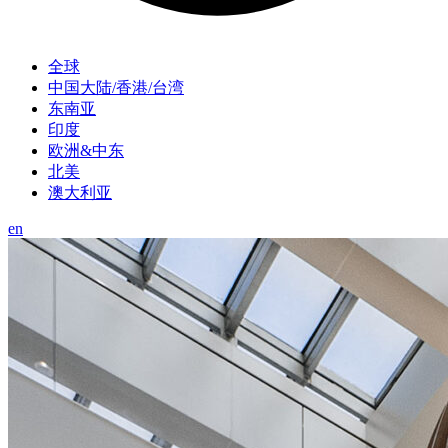
全球
中国大陆/香港/台湾
东南亚
印度
欧洲&中东
北美
澳大利亚
en