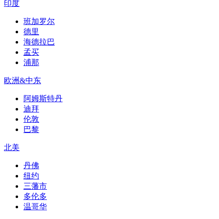
印度
班加罗尔
德里
海德拉巴
孟买
浦那
欧洲&中东
阿姆斯特丹
迪拜
伦敦
巴黎
北美
丹佛
纽约
三藩市
多伦多
温哥华