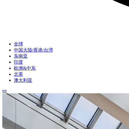
全球
中国大陆/香港/台湾
东南亚
印度
欧洲&中东
北美
澳大利亚
en