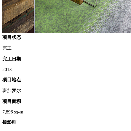
项目状态
完工
完工日期
2018
项目地点
班加罗尔
项目面积
7,896 sq-m
摄影师