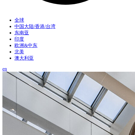
全球
中国大陆/香港/台湾
东南亚
印度
欧洲&中东
北美
澳大利亚
en