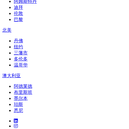
阿姆斯特丹
迪拜
伦敦
巴黎
北美
丹佛
纽约
三藩市
多伦多
温哥华
澳大利亚
阿德莱德
布里斯班
墨尔本
珀斯
悉尼