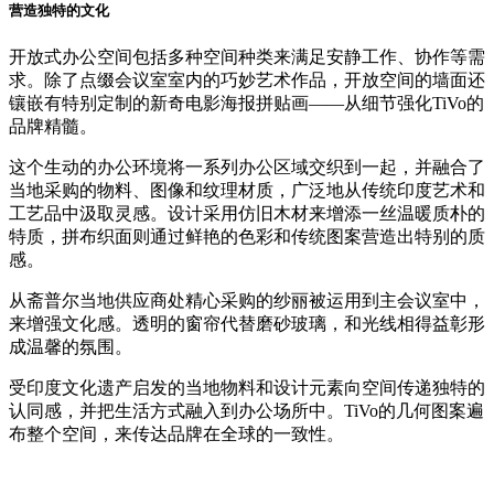
营造独特的文化
开放式办公空间包括多种空间种类来满足安静工作、协作等需
求。除了点缀会议室室内的巧妙艺术作品，开放空间的墙面还
镶嵌有特别定制的新奇电影海报拼贴画——从细节强化TiVo的
品牌精髓。
这个生动的办公环境将一系列办公区域交织到一起，并融合了
当地采购的物料、图像和纹理材质，广泛地从传统印度艺术和
工艺品中汲取灵感。设计采用仿旧木材来增添一丝温暖质朴的
特质，拼布织面则通过鲜艳的色彩和传统图案营造出特别的质
感。
从斋普尔当地供应商处精心采购的纱丽被运用到主会议室中，
来增强文化感。透明的窗帘代替磨砂玻璃，和光线相得益彰形
成温馨的氛围。
受印度文化遗产启发的当地物料和设计元素向空间传递独特的
认同感，并把生活方式融入到办公场所中。TiVo的几何图案遍
布整个空间，来传达品牌在全球的一致性。