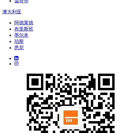
温哥华
澳大利亚
阿德莱德
布里斯班
墨尔本
珀斯
悉尼