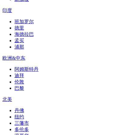
印度
班加罗尔
德里
海德拉巴
孟买
浦那
欧洲&中东
阿姆斯特丹
迪拜
伦敦
巴黎
北美
丹佛
纽约
三藩市
多伦多