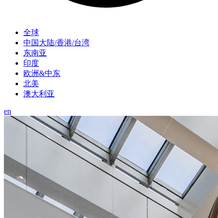
全球
中国大陆/香港/台湾
东南亚
印度
欧洲&中东
北美
澳大利亚
en