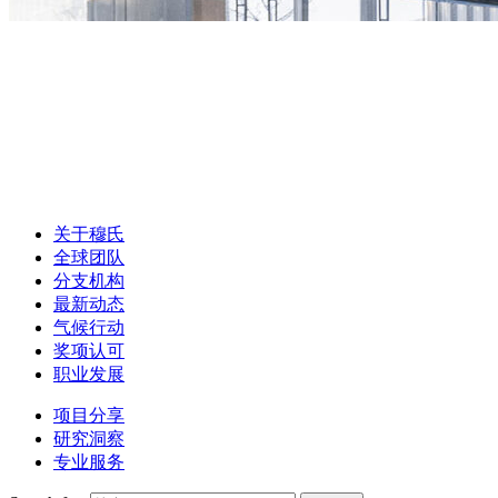
关于穆氏
全球团队
分支机构
最新动态
气候行动
奖项认可
职业发展
项目分享
研究洞察
专业服务