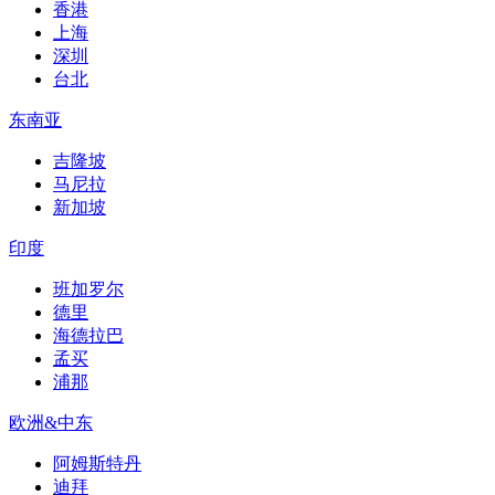
香港
上海
深圳
台北
东南亚
吉隆坡
马尼拉
新加坡
印度
班加罗尔
德里
海德拉巴
孟买
浦那
欧洲&中东
阿姆斯特丹
迪拜