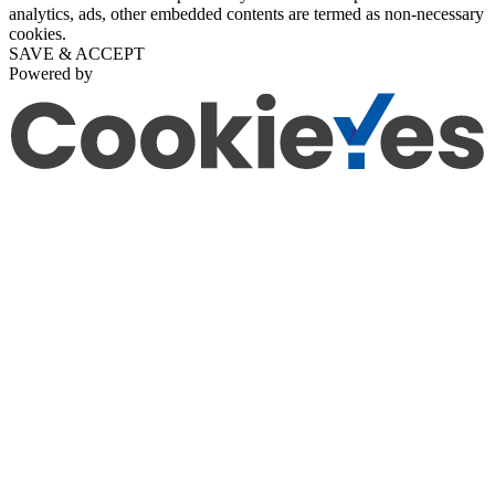
analytics, ads, other embedded contents are termed as non-necessary
cookies.
SAVE & ACCEPT
Powered by