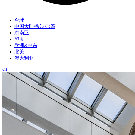
全球
中国大陆/香港/台湾
东南亚
印度
欧洲&中东
北美
澳大利亚
en