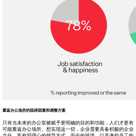
重返办公场所的阻碍因素和调整方案
只有当未来的办公室被赋予更明确的目的和功能，人们才更有
可能重返办公场所。想实现这一切，企业需要具备积极的企业
文化、富有同理心的领导方式、安全的环境，以及激励员工的