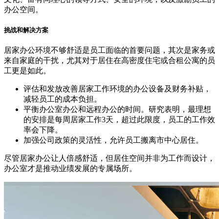
办公空间。
挑战和解决方案
居家办公环境不够舒适是员工面临的首要问题，其次是家务或
来自家庭的干扰，尤其对于居住在高密度住宅或合租公寓的员
工更是如此。
评估和发放改善居家工作环境的办公设备及财务补贴，
减轻员工的成本负担。
平衡办公室办公和远程办公的时间。研究表明，最理想
的安排是每周居家工作3天，超过此限度，员工的工作效
率会下降。
加强公司政策的灵活性，允许员工搬离市中心居住。
尽管居家办公让人倍感舒适，但居住空间并非为工作而设计，
办公室才是推动业绩发展的专属场所。