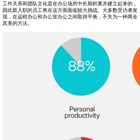
工作关系和团队文化是在办公场所中长期积累并建立起来的，
因此新入职的员工将在这方面面临较大挑战。大多数受访者发
现，在远程办公和办公室办公之间取得平衡，不失为一种两全
其美的方法。