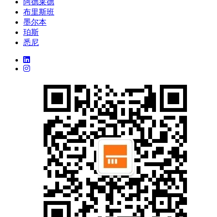
阿德莱德
布里斯班
墨尔本
珀斯
悉尼