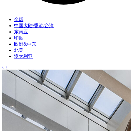
全球
中国大陆/香港/台湾
东南亚
印度
欧洲&中东
北美
澳大利亚
en