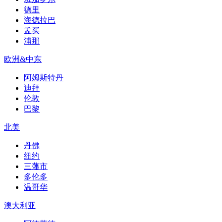
德里
海德拉巴
孟买
浦那
欧洲&中东
阿姆斯特丹
迪拜
伦敦
巴黎
北美
丹佛
纽约
三藩市
多伦多
温哥华
澳大利亚