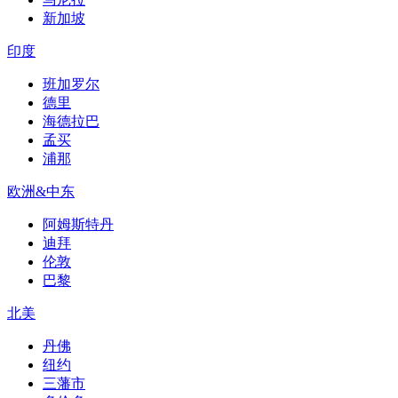
新加坡
印度
班加罗尔
德里
海德拉巴
孟买
浦那
欧洲&中东
阿姆斯特丹
迪拜
伦敦
巴黎
北美
丹佛
纽约
三藩市