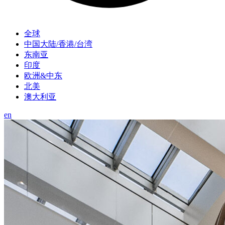
全球
中国大陆/香港/台湾
东南亚
印度
欧洲&中东
北美
澳大利亚
en