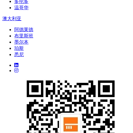
多伦多
温哥华
澳大利亚
阿德莱德
布里斯班
墨尔本
珀斯
悉尼