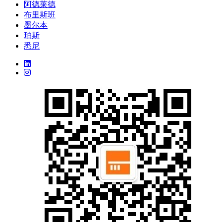
阿德莱德
布里斯班
墨尔本
珀斯
悉尼