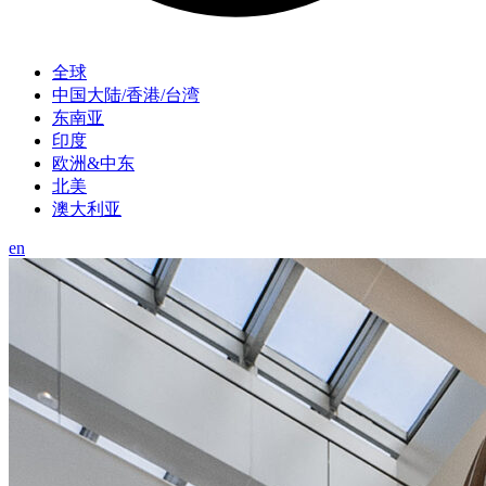
全球
中国大陆/香港/台湾
东南亚
印度
欧洲&中东
北美
澳大利亚
en