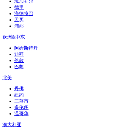
班加罗尔
德里
海德拉巴
孟买
浦那
欧洲&中东
阿姆斯特丹
迪拜
伦敦
巴黎
北美
丹佛
纽约
三藩市
多伦多
温哥华
澳大利亚