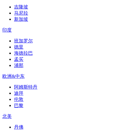
吉隆坡
马尼拉
新加坡
印度
班加罗尔
德里
海德拉巴
孟买
浦那
欧洲&中东
阿姆斯特丹
迪拜
伦敦
巴黎
北美
丹佛