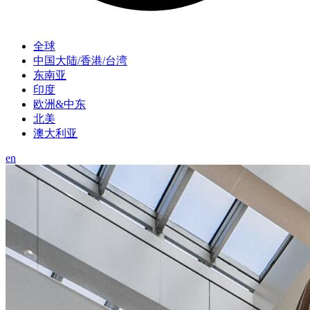
全球
中国大陆/香港/台湾
东南亚
印度
欧洲&中东
北美
澳大利亚
en