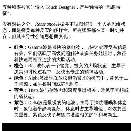
五种频率被实时输入 Touch Designer，产生独特的 “思想特
征”。
没有对错之分。
Resonance
共振并不试图解读一个人的思维状
态，而是赞美每种反应的多样性。所有频率都在某一时刻并
存，但其主导性会随思想而变化：
红色：
Gamma波是最快的脑电波，与快速处理复杂信息
有关。它们活跃于高级问题解决或多任务处理时，象征
着快速而相互连接的大脑活动。
橙色：
Beta波代表一个警觉、投入的大脑状态，主导于
决策和讨论过程中，反映出专注的精神活动。
绿色：
Alpha波出现在放松但仍警觉的状态中，常见于工
作间隙，如午餐时间或静思时刻。
蓝色：
Theta 波与创造力和深度反思相关，常见于冥想或
内省状态。
紫色：
Delta波是最慢的脑电波，主导于深度睡眠和休息
时，象征着平静与复苏。休息时占主导地位，对恢复至
关重要。紫色反映了与德尔塔波相关的平和与新生。