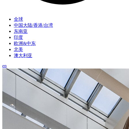
全球
中国大陆/香港/台湾
东南亚
印度
欧洲&中东
北美
澳大利亚
en