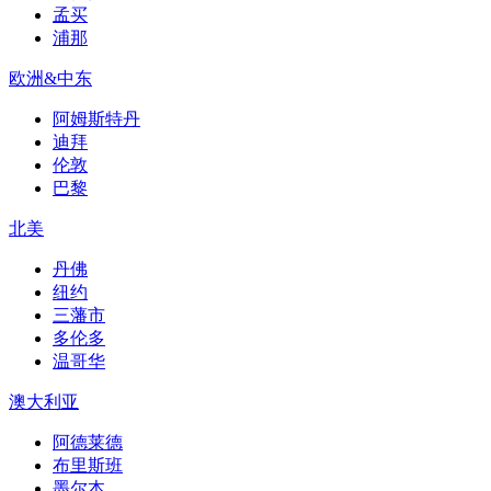
孟买
浦那
欧洲&中东
阿姆斯特丹
迪拜
伦敦
巴黎
北美
丹佛
纽约
三藩市
多伦多
温哥华
澳大利亚
阿德莱德
布里斯班
墨尔本