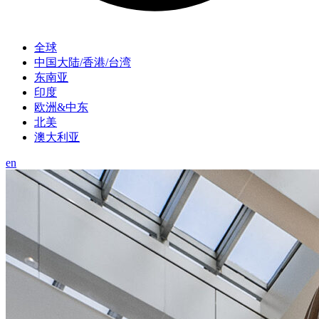
全球
中国大陆/香港/台湾
东南亚
印度
欧洲&中东
北美
澳大利亚
en