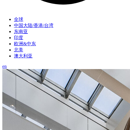
全球
中国大陆/香港/台湾
东南亚
印度
欧洲&中东
北美
澳大利亚
en