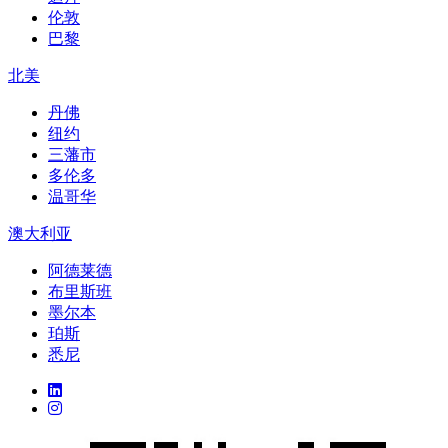
伦敦
巴黎
北美
丹佛
纽约
三藩市
多伦多
温哥华
澳大利亚
阿德莱德
布里斯班
墨尔本
珀斯
悉尼