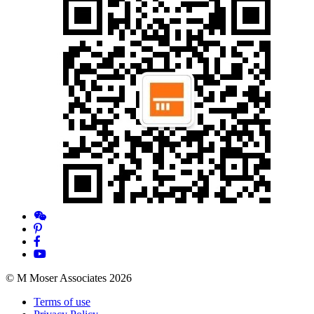
© M Moser Associates 2026
Terms of use