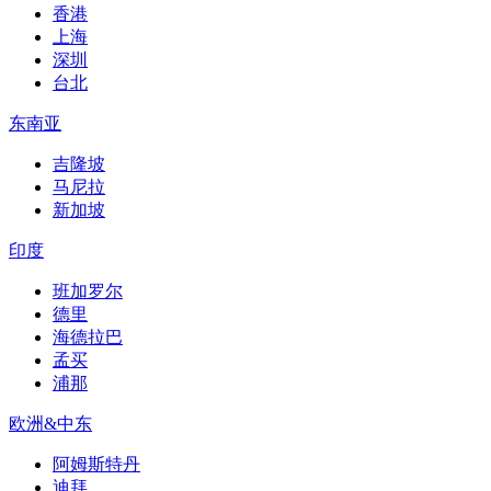
香港
上海
深圳
台北
东南亚
吉隆坡
马尼拉
新加坡
印度
班加罗尔
德里
海德拉巴
孟买
浦那
欧洲&中东
阿姆斯特丹
迪拜