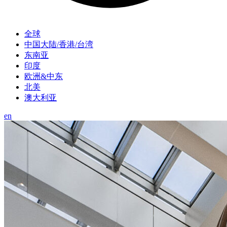
全球
中国大陆/香港/台湾
东南亚
印度
欧洲&中东
北美
澳大利亚
en