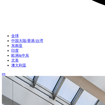
全球
中国大陆/香港/台湾
东南亚
印度
欧洲&中东
北美
澳大利亚
en