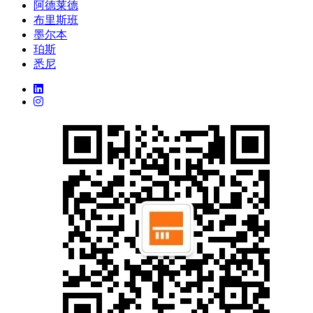
阿德莱德
布里斯班
墨尔本
珀斯
悉尼