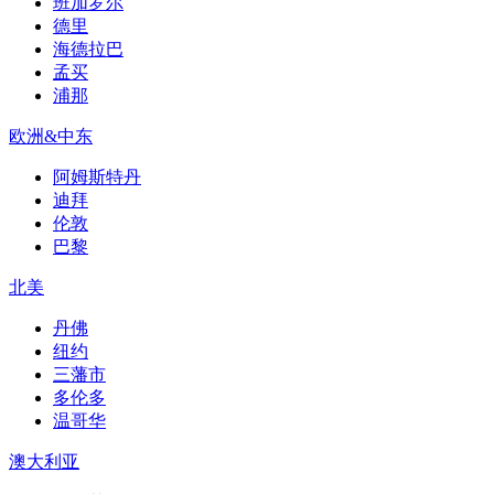
班加罗尔
德里
海德拉巴
孟买
浦那
欧洲&中东
阿姆斯特丹
迪拜
伦敦
巴黎
北美
丹佛
纽约
三藩市
多伦多
温哥华
澳大利亚