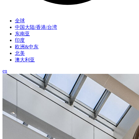
全球
中国大陆/香港/台湾
东南亚
印度
欧洲&中东
北美
澳大利亚
en