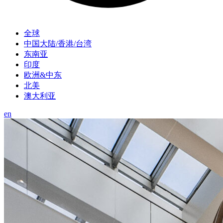
全球
中国大陆/香港/台湾
东南亚
印度
欧洲&中东
北美
澳大利亚
en